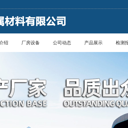
介绍
厂房设备
公司动态
产品展示
检测