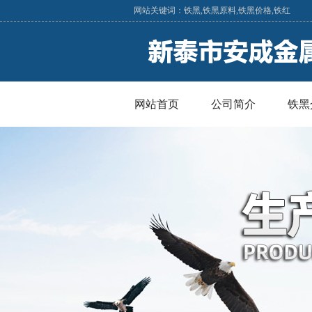
网站关键词：铁黑,铁黑原料,铁黑价格,铁红
网站首页
公司简介
铁黑