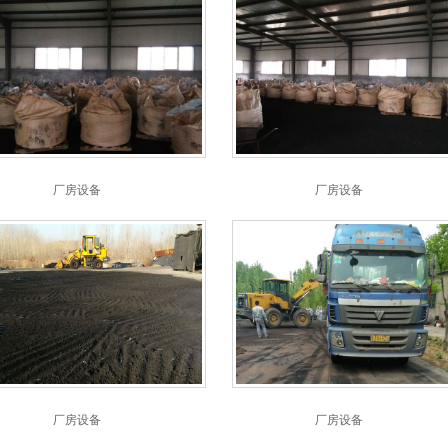
厂房设备
厂房设备
厂房设备
厂房设备