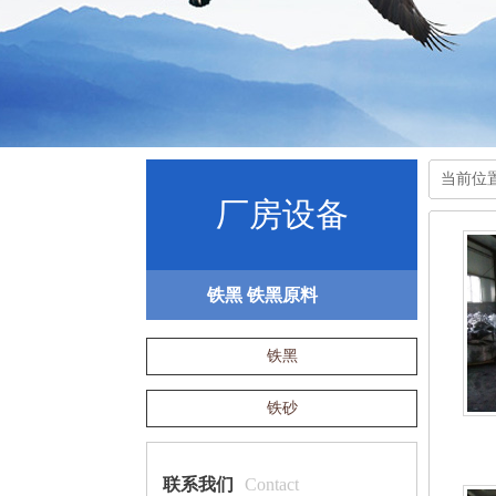
当前位
厂房设备
铁黑 铁黑原料
铁黑
铁砂
联系我们
Contact